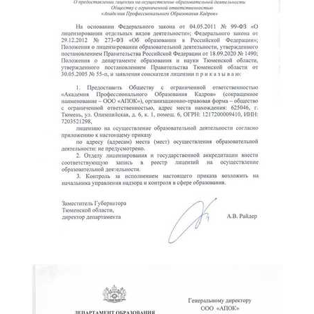
online
Мессенджеры
Свяжитесь с нами через любой удобный мессенджер!
Telegram
WhatsApp
Vkontakte
EMail
Max