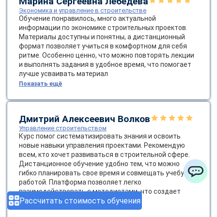
Марина Сергеевна Лебедева
Экономика и управление в строительстве
Обучение понравилось, много актуальной
информации по экономике строительных проектов.
Материалы доступны и понятны, а дистанционный
формат позволяет учиться в комфортном для себя
ритме. Особенно ценно, что можно повторять лекции
и выполнять задания в удобное время, что помогает
лучше усваивать материал
Показать ещё
Дмитрий Алексеевич Волков
Управление строительством
Курс помог систематизировать знания и освоить
новые навыки управления проектами. Рекомендую
всем, кто хочет развиваться в строительной сфере.
Дистанционное обучение удобно тем, что можно
гибко планировать свое время и совмещать учебу с
работой. Платформа позволяет легко
ChatApp
взаимодействовать с методистами, что создает
Рассчитать стоимость обучения
атмосферу живого обучения
Показать ещё