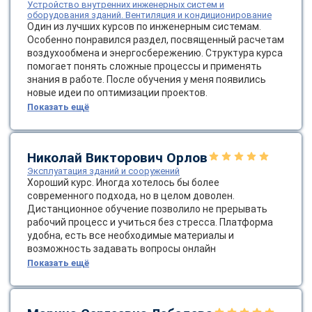
Устройство внутренних инженерных систем и
online
оборудования зданий. Вентиляция и кондиционирование
Один из лучших курсов по инженерным системам.
Особенно понравился раздел, посвященный расчетам
воздухообмена и энергосбережению. Структура курса
Мессенджеры
помогает понять сложные процессы и применять
Свяжитесь с нами через любой удобный мессенджер!
знания в работе. После обучения у меня появились
новые идеи по оптимизации проектов.
Показать ещё
Telegram
WhatsApp
Vkontakte
EMail
Николай Викторович Орлов
Эксплуатация зданий и сооружений
Max
Хороший курс. Иногда хотелось бы более
современного подхода, но в целом доволен.
Дистанционное обучение позволило не прерывать
рабочий процесс и учиться без стресса. Платформа
удобна, есть все необходимые материалы и
возможность задавать вопросы онлайн
Показать ещё