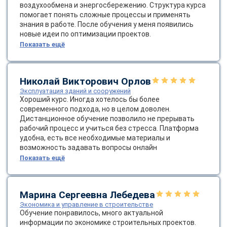
воздухообмена и энергосбережению. Структура курса
online
помогает понять сложные процессы и применять
знания в работе. После обучения у меня появились
новые идеи по оптимизации проектов.
Мессенджеры
Показать ещё
Свяжитесь с нами через любой удобный мессенджер!
Николай Викторович Орлов
Telegram
WhatsApp
Эксплуатация зданий и сооружений
Хороший курс. Иногда хотелось бы более
Vkontakte
EMail
современного подхода, но в целом доволен.
Дистанционное обучение позволило не прерывать
рабочий процесс и учиться без стресса. Платформа
Max
удобна, есть все необходимые материалы и
возможность задавать вопросы онлайн
Показать ещё
Марина Сергеевна Лебедева
Экономика и управление в строительстве
Обучение понравилось, много актуальной
информации по экономике строительных проектов.