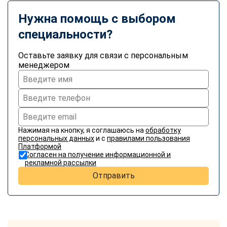
online
Нужна помощь с выбором
специальности?
Мессенджеры
Свяжитесь с нами через любой удобный мессенджер!
Оставьте заявку для связи с персональным
менеджером
Telegram
WhatsApp
Vkontakte
EMail
Нажимая на кнопку, я соглашаюсь на
обработку
Max
персональных данных
и с
правилами пользования
Платформой
Согласен на получение информационной и
рекламной рассылки
Отправить