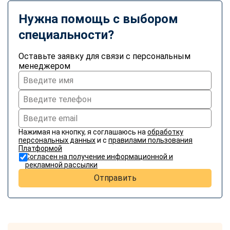
online
Нужна помощь с выбором
специальности?
Мессенджеры
Свяжитесь с нами через любой удобный мессенджер!
Оставьте заявку для связи с персональным
менеджером
Telegram
WhatsApp
Vkontakte
EMail
Нажимая на кнопку, я соглашаюсь на
обработку
Max
персональных данных
и с
правилами пользования
Платформой
Согласен на получение информационной и
рекламной рассылки
Отправить