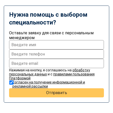
online
Нужна помощь с выбором
Мессенджеры
специальности?
Свяжитесь с нами через любой удобный мессенджер!
Оставьте заявку для связи с персональным
менеджером
Telegram
WhatsApp
Vkontakte
EMail
Max
Нажимая на кнопку, я соглашаюсь на
обработку
персональных данных
и с
правилами пользования
Платформой
Согласен на получение информационной и
рекламной рассылки
Отправить