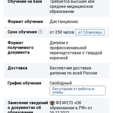
Обучение на базе
Требуется высшее или
среднее медицинское
образование
Формат обучения
Дистанционно
Срок обучения
от 250 часов
от 1,5 месяца
Формат
Диплом о
получаемого
профессиональной
документа
переподготовке с твердой
корочкой
Доставка
Бесплатная доставка
диплома по всей России
График обучения
Свободный
Без отрыва от работы и
учебы
Занесение сведений
ФЗ №273 «Об
о документах об
образовании в РФ» от
образовании
29.12.2012