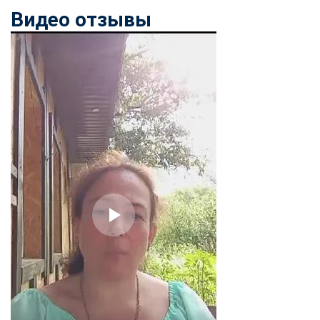
online
Видео отзывы
Мессенджеры
Свяжитесь с нами через любой удобный мессенджер!
Telegram
WhatsApp
Vkontakte
EMail
Max