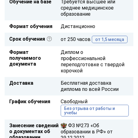
Обучение на базе
Требуется высшее или
среднее медицинское
образование
Формат обучения
Дистанционно
Срок обучения
от 250 часов
от 1,5 месяца
Формат
Диплом о
получаемого
профессиональной
документа
переподготовке с твердой
корочкой
Доставка
Бесплатная доставка
диплома по всей России
График обучения
Свободный
Без отрыва от работы и
учебы
Занесение сведений
ФЗ №273 «Об
о документах об
образовании в РФ» от
образовании
29.12.2012