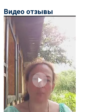
online
Видео отзывы
Мессенджеры
Свяжитесь с нами через любой удобный мессенджер!
Telegram
WhatsApp
Vkontakte
EMail
Max