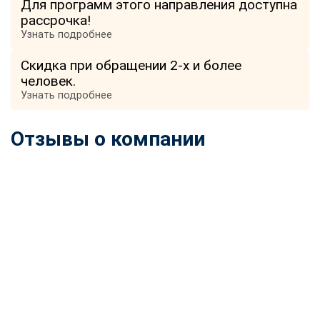
Для программ этого направления доступна
online
рассрочка!
Узнать подробнее
Мессенджеры
Скидка при обращении 2-х и более
Свяжитесь с нами через любой удобный мессенджер!
человек.
Узнать подробнее
Telegram
WhatsApp
Отзывы о компании
Vkontakte
EMail
Max