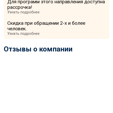
Для программ этого направления доступна
online
рассрочка!
Узнать подробнее
Мессенджеры
Скидка при обращении 2-х и более
Свяжитесь с нами через любой удобный мессенджер!
человек.
Узнать подробнее
Telegram
WhatsApp
Отзывы о компании
Vkontakte
EMail
Max