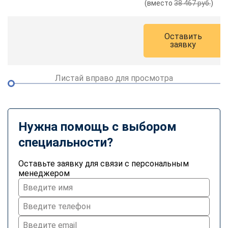
(вместо
38 467 руб.
)
online
Оставить
Мессенджеры
заявку
Свяжитесь с нами через любой удобный мессенджер!
Листай вправо для просмотра
Telegram
WhatsApp
Vkontakte
EMail
Нужна помощь с выбором
Max
специальности?
Оставьте заявку для связи с персональным
менеджером