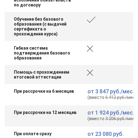
по договору
Обучение без базового
образования (с выдачей
сертификата о
прохождении курса)
Гибкая система
подтверждения базового
образования
Помощь с прохождением
итоговой аттестации
от
3 847 руб.
/мес.
При рассрочке на 6 месяцев
(вместо
6 412 руб.
/мес.
)
от
1 924 руб.
/мес.
При рассрочке на 12 месяцев
(вместо
3 206 руб.
/мес.
)
от
23 080 руб.
При оплате сразу
ChatApp