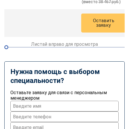
(вместо
38 467 руб.
)
online
Оставить
Мессенджеры
заявку
Свяжитесь с нами через любой удобный мессенджер!
Листай вправо для просмотра
Telegram
WhatsApp
Vkontakte
EMail
Нужна помощь с выбором
Max
специальности?
Оставьте заявку для связи с персональным
менеджером