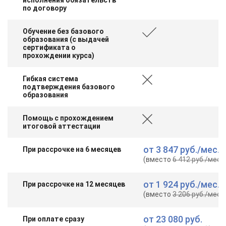
по договору
Обучение без базового
образования (с выдачей
сертификата о
прохождении курса)
Гибкая система
подтверждения базового
образования
Помощь с прохождением
итоговой аттестации
от
3 847 руб.
/мес.
При рассрочке на 6 месяцев
(вместо
6 412 руб.
/мес.
)
от
1 924 руб.
/мес.
При рассрочке на 12 месяцев
(вместо
3 206 руб.
/мес.
)
от
23 080 руб.
При оплате сразу
ChatApp