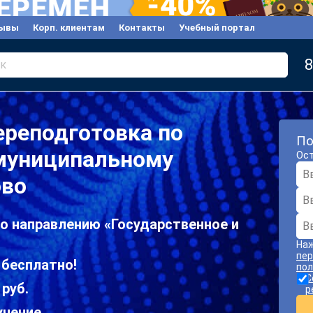
ывы
Корп. клиентам
Контакты
Учебный портал
8
к
ереподготовка по
По
 муниципальному
Ост
ово
о направлению «Государственное и
Наж
пер
 бесплатно!
пол
С
 руб.
р
учение