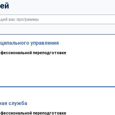
тей
иципального управления
офессиональной переподготовке
ная служба
офессиональной переподготовке