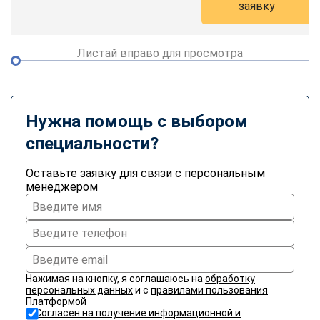
заявку
online
Листай вправо для просмотра
Мессенджеры
Свяжитесь с нами через любой удобный мессенджер!
Telegram
WhatsApp
Нужна помощь с выбором
специальности?
Vkontakte
EMail
Оставьте заявку для связи с персональным
Max
менеджером
Нажимая на кнопку, я соглашаюсь на
обработку
персональных данных
и с
правилами пользования
Платформой
Согласен на получение информационной и