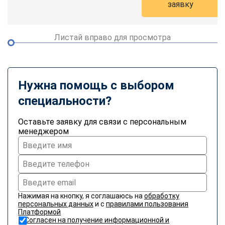
заявку
online
Листай вправо для просмотра
Мессенджеры
Свяжитесь с нами через любой удобный мессенджер!
Telegram
WhatsApp
Нужна помощь с выбором
специальности?
Vkontakte
EMail
Оставьте заявку для связи с персональным
Max
менеджером
Нажимая на кнопку, я соглашаюсь на
обработку
персональных данных
и с
правилами пользования
Платформой
Согласен на получение информационной и