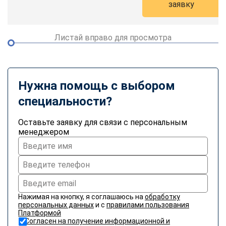
заявку
online
Листай вправо для просмотра
Мессенджеры
Свяжитесь с нами через любой удобный мессенджер!
Telegram
WhatsApp
Нужна помощь с выбором
специальности?
Vkontakte
EMail
Оставьте заявку для связи с персональным
Max
менеджером
Нажимая на кнопку, я соглашаюсь на
обработку
персональных данных
и с
правилами пользования
Платформой
Согласен на получение информационной и