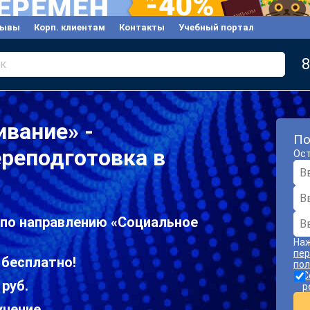
зывы
Корп. клиентам
Контакты
Учебный портал
8
к
вание» -
По
реподготовка в
Ост
 по направлению «Социальное
Наж
пер
 бесплатно!
пол
С
 руб.
р
учение