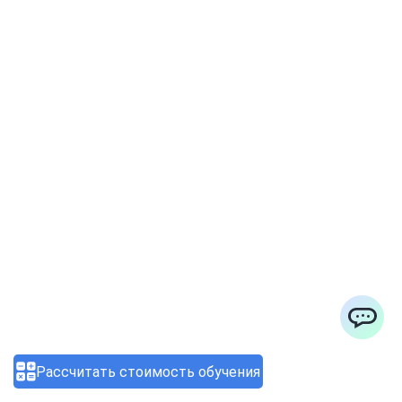
Профессия специалиста по
кибербезопасности: как
перейти в сферу через
программы переподготовки
03.08.2026 12:20:43
ChatApp
Рассчитать стоимость обучения