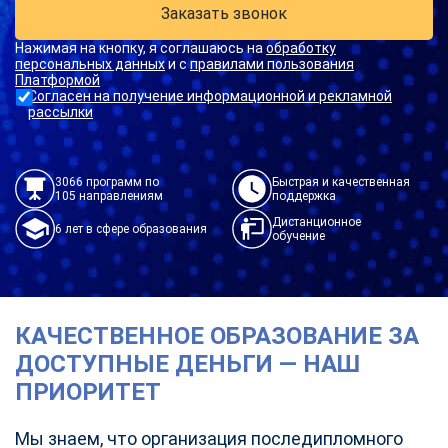
Заказать звонок
Нажимая на кнопку, я соглашаюсь на
обработку
персональных данных
и с
правилами пользования
Платформой
Согласен на получение информационной и рекламной
рассылки
3066 программ по
Быстрая и качественная
105 направлениям
поддержка
Дистанционное
6 лет в сфере образования
обучение
КАЧЕСТВЕННОЕ ОБРАЗОВАНИЕ ЗА
ДОСТУПНЫЕ ДЕНЬГИ — НАШ
ПРИОРИТЕТ
Мы знаем, что организация последипломного