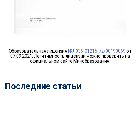
online
Мессенджеры
Свяжитесь с нами через любой удобный мессенджер!
Telegram
WhatsApp
Образовательная лицензия
№Л035-01215-72/00190069
от
07.09.2021. Легитимность лицензии можно проверить на
официальном сайте Минобразования.
Vkontakte
EMail
Max
Последние статьи