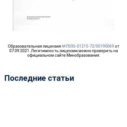
online
Мессенджеры
Свяжитесь с нами через любой удобный мессенджер!
Telegram
WhatsApp
Образовательная лицензия
№Л035-01215-72/00190069
от
07.09.2021. Легитимность лицензии можно проверить на
официальном сайте Минобразования.
Vkontakte
EMail
Max
Последние статьи