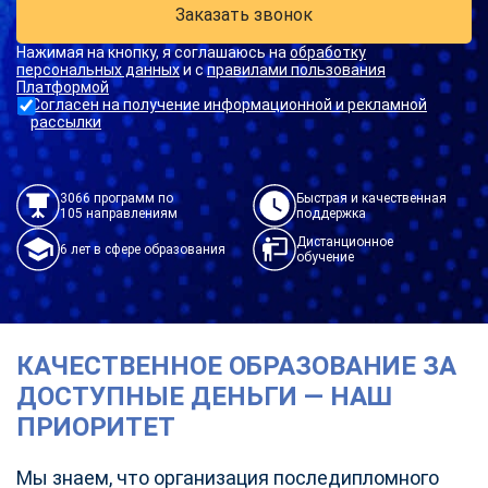
Заказать звонок
Нажимая на кнопку, я соглашаюсь на
обработку
персональных данных
и с
правилами пользования
Платформой
Согласен на получение информационной и рекламной
рассылки
3066 программ по
Быстрая и качественная
105 направлениям
поддержка
Дистанционное
6 лет в сфере образования
обучение
КАЧЕСТВЕННОЕ ОБРАЗОВАНИЕ ЗА
ДОСТУПНЫЕ ДЕНЬГИ — НАШ
ПРИОРИТЕТ
Мы знаем, что организация последипломного