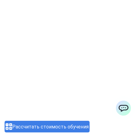
Профессия специалиста по
кибербезопасности: как
перейти в сферу через
программы переподготовки
03.08.2026 12:20:43
ChatApp
Рассчитать стоимость обучения