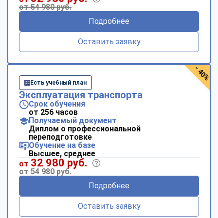
online
от 54 980 руб.
Подробнее
Мессенджеры
Оставить заявку
Свяжитесь с нами через любой удобный мессенджер!
- 40%
Telegram
WhatsApp
Есть учебный план
Эксплуатация транспорта
Vkontakte
EMail
Срок обучения
от 256 часов
Получаемый документ
Max
Диплом о профессиональной
переподготовке
Обучение на базе
Высшее, среднее
32 980 руб.
от
от 54 980 руб.
Подробнее
Оставить заявку