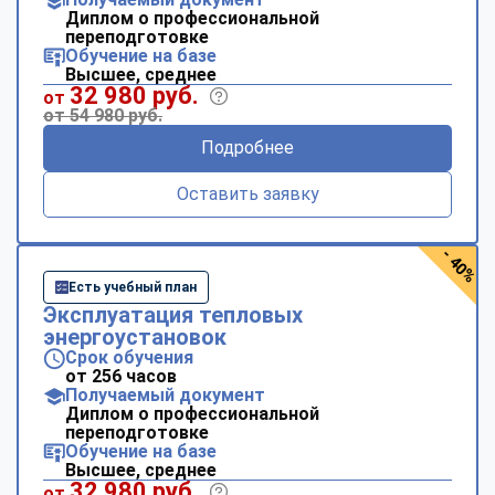
Диплом о профессиональной
переподготовке
Обучение на базе
Высшее, среднее
32 980 руб.
от
от 54 980 руб.
Подробнее
Оставить заявку
- 40%
Есть учебный план
Эксплуатация тепловых
энергоустановок
Срок обучения
от 256 часов
Получаемый документ
Диплом о профессиональной
переподготовке
Обучение на базе
Высшее, среднее
ChatApp
32 980 руб.
от