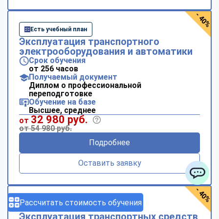
- 40%
Есть учебный план
Эксплуатация транспортного
электрооборудования и автоматики
Срок обучения
от 256 часов
Получаемый документ
Диплом о профессиональной
переподготовке
Обучение на базе
Высшее, среднее
32 980 руб.
от
от 54 980 руб.
Подробнее
Оставить заявку
ChatApp
- 40%
Рассчитать стоимость обучения
Есть учебный план
Эксплуатация транспортных средств