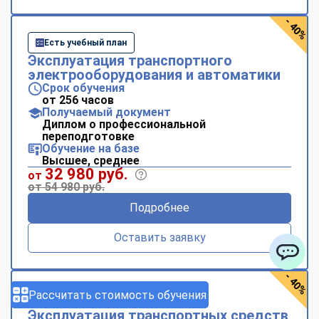
- 40%
Есть учебный план
Эксплуатация транспортного
электрооборудования и автоматики
Срок обучения
от 256 часов
Получаемый документ
Диплом о профессиональной
переподготовке
Обучение на базе
Высшее, среднее
32 980 руб.
от
от 54 980 руб.
Подробнее
Оставить заявку
ChatApp
- 40%
Рассчитать стоимость обучения
Есть учебный план
Эксплуатация транспортных средств