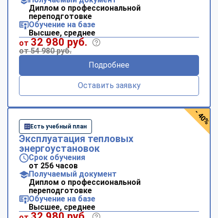
Диплом о профессиональной
переподготовке
Обучение на базе
Высшее, среднее
32 980 руб.
от
от 54 980 руб.
Подробнее
Оставить заявку
- 40%
Есть учебный план
Эксплуатация тепловых
энергоустановок
Срок обучения
от 256 часов
Получаемый документ
Диплом о профессиональной
переподготовке
Обучение на базе
Высшее, среднее
ChatApp
32 980 руб.
от