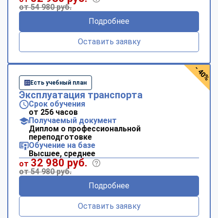
online
от 54 980 руб.
Подробнее
Мессенджеры
Оставить заявку
Свяжитесь с нами через любой удобный мессенджер!
- 40%
Telegram
WhatsApp
Есть учебный план
Эксплуатация транспорта
Vkontakte
EMail
Срок обучения
от 256 часов
Получаемый документ
Max
Диплом о профессиональной
переподготовке
Обучение на базе
Высшее, среднее
32 980 руб.
от
от 54 980 руб.
Подробнее
Оставить заявку