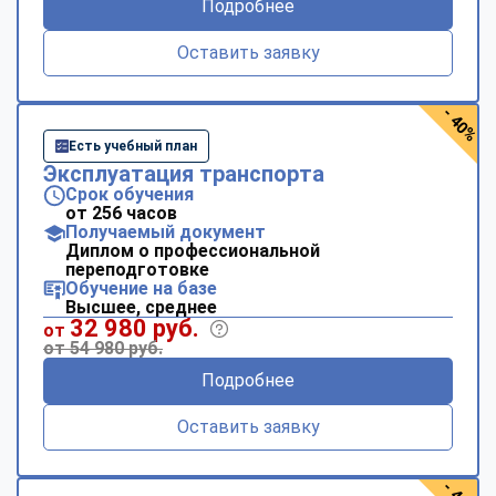
Подробнее
online
Оставить заявку
Мессенджеры
- 40%
Свяжитесь с нами через любой удобный мессенджер!
Есть учебный план
Эксплуатация транспорта
Telegram
WhatsApp
Срок обучения
от 256 часов
Получаемый документ
Vkontakte
EMail
Диплом о профессиональной
переподготовке
Max
Обучение на базе
Высшее, среднее
32 980 руб.
от
от 54 980 руб.
Подробнее
Оставить заявку