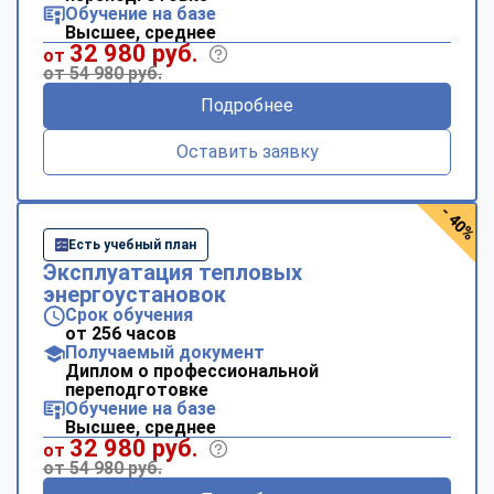
Обучение на базе
Высшее, среднее
32 980 руб.
от
от 54 980 руб.
Подробнее
Оставить заявку
- 40%
Есть учебный план
Эксплуатация тепловых
энергоустановок
Срок обучения
от 256 часов
Получаемый документ
Диплом о профессиональной
переподготовке
Обучение на базе
Высшее, среднее
32 980 руб.
от
от 54 980 руб.
ChatApp