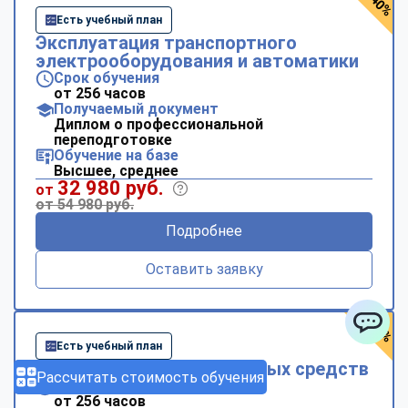
- 40%
Есть учебный план
Эксплуатация транспортного
электрооборудования и автоматики
Срок обучения
от 256 часов
Получаемый документ
Диплом о профессиональной
переподготовке
Обучение на базе
Высшее, среднее
32 980 руб.
от
от 54 980 руб.
Подробнее
Оставить заявку
- 40%
Есть учебный план
ChatApp
Эксплуатация транспортных средств
Рассчитать стоимость обучения
Срок обучения
от 256 часов