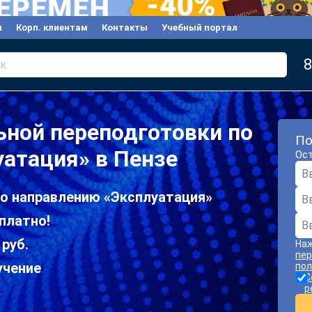
ы
Корп. клиентам
Контакты
Учебный портал
8
к
ной переподготовки по
По
атация» в Пензе
Ост
по направлению «Эксплуатация»
платно!
 руб.
Наж
пер
учение
пол
С
р