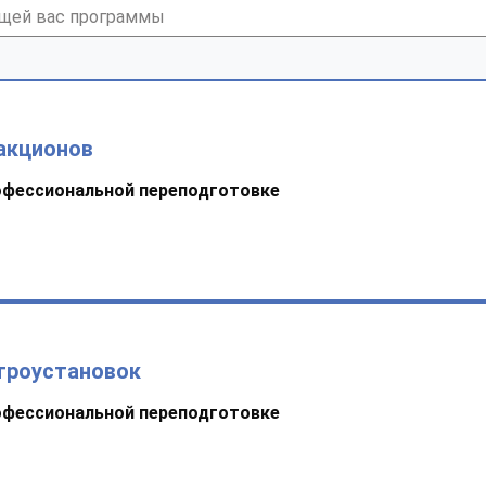
акционов
офессиональной переподготовке
троустановок
офессиональной переподготовке