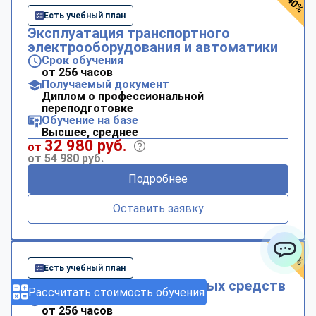
- 40%
Есть учебный план
Эксплуатация транспортного
электрооборудования и автоматики
Срок обучения
от 256 часов
Получаемый документ
Диплом о профессиональной
переподготовке
Обучение на базе
Высшее, среднее
32 980 руб.
от
от 54 980 руб.
Подробнее
Оставить заявку
- 40%
Есть учебный план
ChatApp
Эксплуатация транспортных средств
Рассчитать стоимость обучения
Срок обучения
от 256 часов