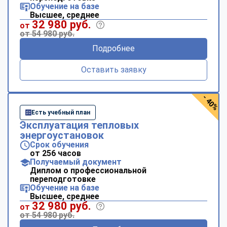
Обучение на базе
Высшее, среднее
32 980 руб.
от
от 54 980 руб.
Подробнее
Оставить заявку
- 40%
Есть учебный план
Эксплуатация тепловых
энергоустановок
Срок обучения
от 256 часов
Получаемый документ
Диплом о профессиональной
переподготовке
Обучение на базе
Высшее, среднее
32 980 руб.
от
от 54 980 руб.
ChatApp