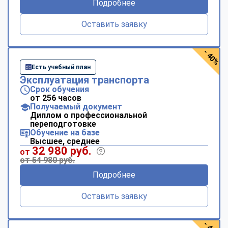
Подробнее
online
Оставить заявку
Мессенджеры
- 40%
Свяжитесь с нами через любой удобный мессенджер!
Есть учебный план
Эксплуатация транспорта
Telegram
WhatsApp
Срок обучения
от 256 часов
Получаемый документ
Vkontakte
EMail
Диплом о профессиональной
переподготовке
Max
Обучение на базе
Высшее, среднее
32 980 руб.
от
от 54 980 руб.
Подробнее
Оставить заявку