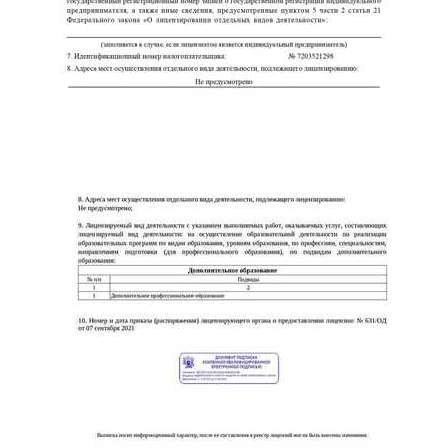
online
Мессенджеры
Свяжитесь с нами через любой удобный мессенджер!
Telegram
WhatsApp
Vkontakte
EMail
Max