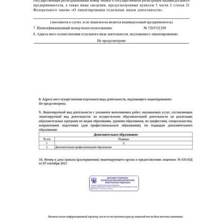
online
Мессенджеры
Свяжитесь с нами через любой удобный мессенджер!
Telegram
WhatsApp
Vkontakte
EMail
Max