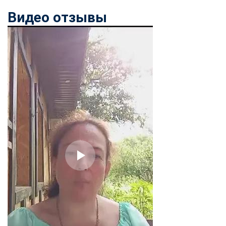
online
Видео отзывы
Мессенджеры
Свяжитесь с нами через любой удобный мессенджер!
Telegram
WhatsApp
Vkontakte
EMail
Max