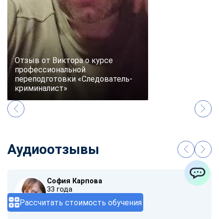
Отзыв от Виктора о курсе
профессиональной
переподготовки «Следователь-
криминалист»
Аудиоотзывы
София Карпова
ChatApp
33 года
Рассчитать стоимость обучения
00:00
/ 01:40