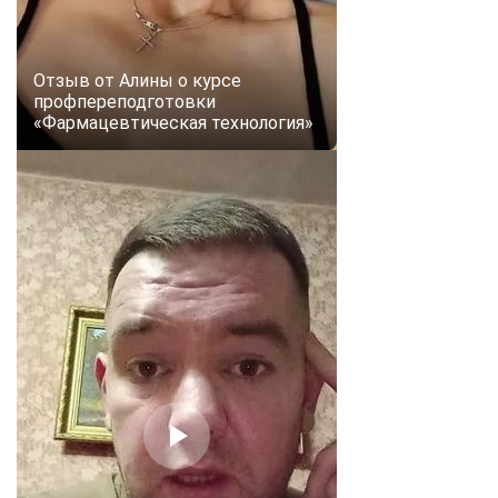
online
Отзыв от Алины о курсе
Мессенджеры
профпереподготовки
Свяжитесь с нами через любой удобный мессенджер!
«Фармацевтическая технология»
Telegram
WhatsApp
Vkontakte
EMail
Max