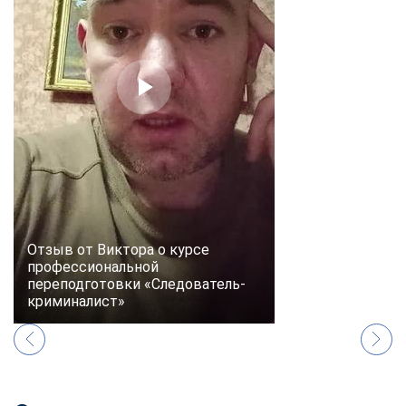
online
Мессенджеры
Свяжитесь с нами через любой удобный мессенджер!
Telegram
WhatsApp
Vkontakte
EMail
Max
Отзыв от Виктора о курсе
профессиональной
переподготовки «Следователь-
криминалист»