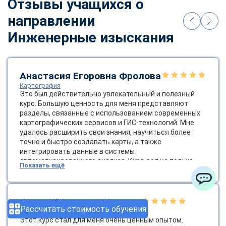
Отзывы учащихся о
направлении
Инженерные изыскания
Анастасия Егоровна Фролова
Картография
Это был действительно увлекательный и полезный
курс. Большую ценность для меня представляют
разделы, связанные с использованием современных
картографических сервисов и ГИС-технологий. Мне
удалось расширить свои знания, научиться более
точно и быстро создавать карты, а также
интегрировать данные в системы
автоматизированного анализа. Курс дал не только
Показать ещё
азы, но и продвинутые навыки, которые я уже начала
применять в своей практике.
ChatApp
Степан Игоревич Воронов
Рассчитать стоимость обучения
Инженерно-геологические изыскания
Этот курс стал для меня очень ценным опытом.