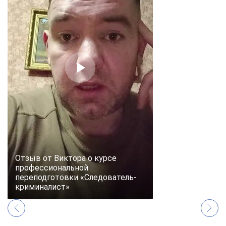
online
Мессенджеры
Свяжитесь с нами через любой удобный мессенджер!
Telegram
WhatsApp
Vkontakte
EMail
Max
Отзыв от Виктора о курсе
профессиональной
переподготовки «Следователь-
криминалист»