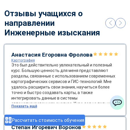
Отзывы учащихся о
направлении
Инженерные изыскания
Анастасия Егоровна Фролова
Картография
Это был действительно увлекательный и полезный
курс. Большую ценность для меня представляют
разделы, связанные с использованием современных
картографических сервисов и ГИС-технологий. Мне
удалось расширить свои знания, научиться более
точно и быстро создавать карты, а также
интегрировать данные в системы
автоматизированного анализа. Курс дал не только
Показать ещё
азы, но и продвинутые навыки, которые я уже начала
ChatApp
применять в своей практике.
Рассчитать стоимость обучения
Степан Игоревич Воронов