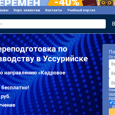
зывы
Корп. клиентам
Контакты
Учебный портал
8
к
ереподготовка по
По
водству в Уссурийске
Ост
по направлению «Кадровое
 бесплатно!
Наж
пер
 руб.
пол
С
учение
р