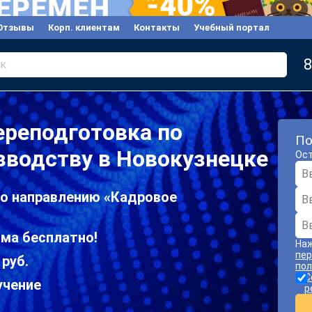
Отзывы
Корп. клиентам
Контакты
Учебный портал
8
к
ереподготовка по
По
зводству в Новокузнецке
Ост
по направлению «Кадровое
ома бесплатно!
Наж
пер
 руб.
пол
С
учение
р