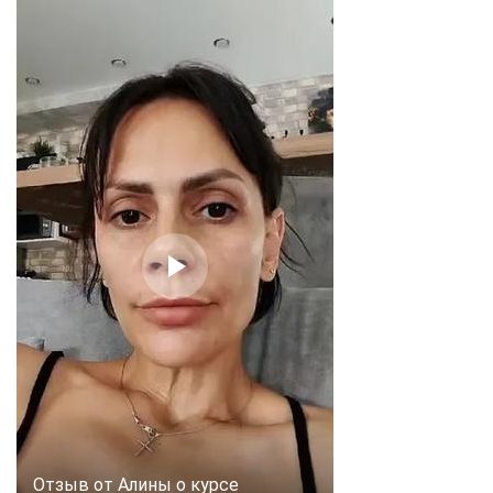
online
Мессенджеры
Свяжитесь с нами через любой удобный мессенджер!
Telegram
WhatsApp
Vkontakte
EMail
Max
Отзыв от Алины о курсе