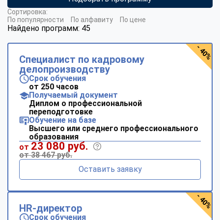
Сортировка:
По популярности
По алфавиту
По цене
Найдено программ: 45
- 40%
Специалист по кадровому
делопроизводству
Срок обучения
от 250 часов
Получаемый документ
Диплом о профессиональной
переподготовке
Обучение на базе
Высшего или среднего профессионального
образования
23 080 руб.
от
от 38 467 руб.
Оставить заявку
- 40%
HR-директор
Срок обучения