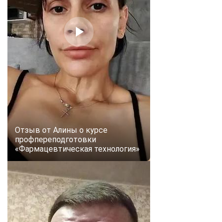
online
Мессенджеры
Свяжитесь с нами через любой удобный мессенджер!
Telegram
WhatsApp
Vkontakte
EMail
Max
Отзыв от Алины о курсе
профпереподготовки
«Фармацевтическая технология»