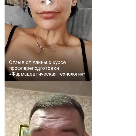
online
Мессенджеры
Свяжитесь с нами через любой удобный мессенджер!
Telegram
WhatsApp
Отзыв от Алины о курсе
Vkontakte
EMail
профпереподготовки
«Фармацевтическая технология»
Max