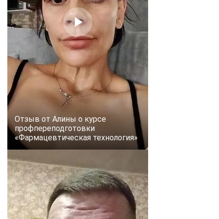
online
Мессенджеры
Свяжитесь с нами через любой удобный мессенджер!
Telegram
WhatsApp
Vkontakte
EMail
Отзыв от Алины о курсе
Max
профпереподготовки
«Фармацевтическая технология»