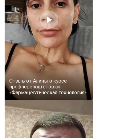
online
Мессенджеры
Свяжитесь с нами через любой удобный мессенджер!
Telegram
WhatsApp
Vkontakte
EMail
Max
Отзыв от Алины о курсе
профпереподготовки
«Фармацевтическая технология»