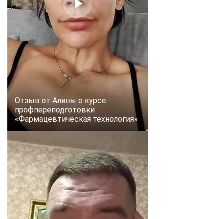
online
Мессенджеры
Свяжитесь с нами через любой удобный мессенджер!
Telegram
WhatsApp
Отзыв от Алины о курсе
Vkontakte
EMail
профпереподготовки
«Фармацевтическая технология»
Max