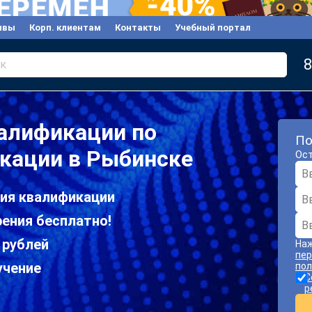
ывы
Корп. клиентам
Контакты
Учебный портал
8
к
алификации по
По
кации в Рыбинске
Ост
ия квалификации
ения бесплатно!
 рублей
Наж
пер
учение
пол
С
р