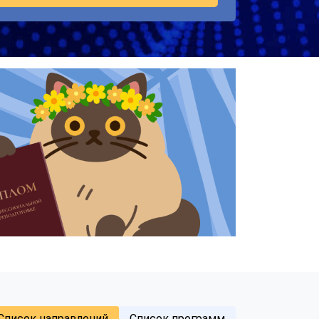
Список направлений
Список программ