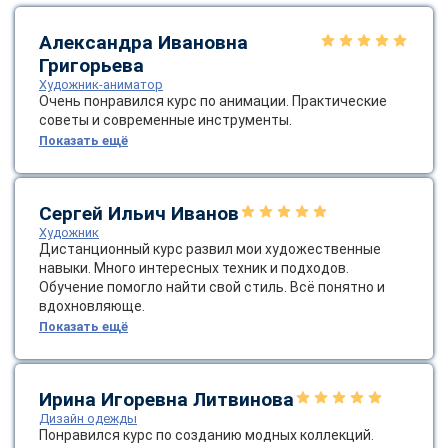
online
Александра Ивановна
Григорьева
Мессенджеры
Художник-аниматор
Очень понравился курс по анимации. Практические
Свяжитесь с нами через любой удобный мессенджер!
советы и современные инструменты.
Показать ещё
Telegram
WhatsApp
Сергей Ильич Иванов
Vkontakte
EMail
Художник
Дистанционный курс развил мои художественные
Max
навыки. Много интересных техник и подходов.
Обучение помогло найти свой стиль. Всё понятно и
вдохновляюще.
Показать ещё
Ирина Игоревна Литвинова
Дизайн одежды
Понравился курс по созданию модных коллекций.