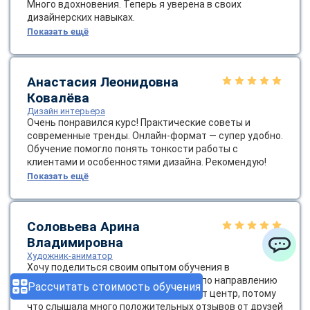
Много вдохновения. Теперь я уверена в своих
дизайнерских навыках.
Показать ещё
Анастасия Леонидовна
Ковалёва
Дизайн интерьера
Очень понравился курс! Практические советы и
современные тренды. Онлайн-формат — супер удобно.
Обучение помогло понять тонкости работы с
клиентами и особенностями дизайна. Рекомендую!
Показать ещё
Соловьева Арина
Владимировна
Художник-аниматор
ChatApp
Хочу поделиться своим опытом обучения в
образовательном центре «ЭКОДПО» по направлению
Рассчитать стоимость обучения
«Художник-аниматор». Я выбрала этот центр, потому
что слышала много положительных отзывов от друзей