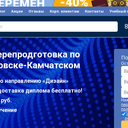
лог
Акции
Отзывы
Корп. клиентам
Контакты
Учебный 
8
к
ерепродготовка по
По
ловске-Камчатском
Ост
по направлению «Дизайн»
доставка диплома бесплатно!
 руб.
Наж
пер
учение
пол
С
р