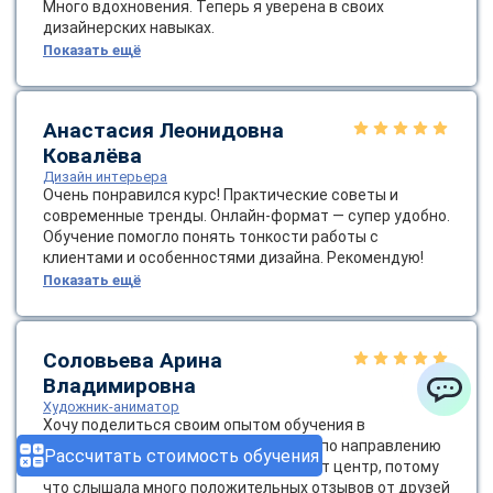
Много вдохновения. Теперь я уверена в своих
дизайнерских навыках.
Показать ещё
Анастасия Леонидовна
Ковалёва
Дизайн интерьера
Очень понравился курс! Практические советы и
современные тренды. Онлайн-формат — супер удобно.
Обучение помогло понять тонкости работы с
клиентами и особенностями дизайна. Рекомендую!
Показать ещё
Соловьева Арина
Владимировна
Художник-аниматор
ChatApp
Хочу поделиться своим опытом обучения в
образовательном центре «ЭКОДПО» по направлению
Рассчитать стоимость обучения
«Художник-аниматор». Я выбрала этот центр, потому
что слышала много положительных отзывов от друзей