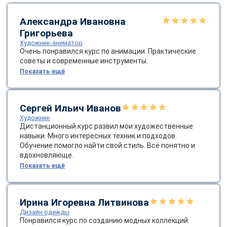
online
Александра Ивановна
Григорьева
Мессенджеры
Художник-аниматор
Очень понравился курс по анимации. Практические
Свяжитесь с нами через любой удобный мессенджер!
советы и современные инструменты.
Показать ещё
Telegram
WhatsApp
Сергей Ильич Иванов
Vkontakte
EMail
Художник
Дистанционный курс развил мои художественные
Max
навыки. Много интересных техник и подходов.
Обучение помогло найти свой стиль. Всё понятно и
вдохновляюще.
Показать ещё
Ирина Игоревна Литвинова
Дизайн одежды
Понравился курс по созданию модных коллекций.