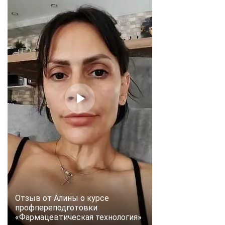
online
Мессенджеры
Свяжитесь с нами через любой удобный мессенджер!
Telegram
WhatsApp
Vkontakte
EMail
Max
Отзыв от Алины о курсе
профпереподготовки
«Фармацевтическая технология»