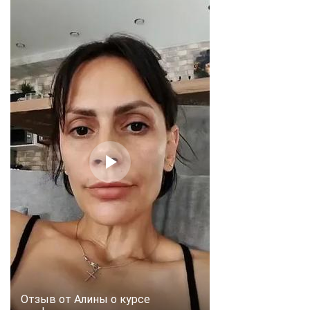
online
Мессенджеры
Свяжитесь с нами через любой удобный мессенджер!
Telegram
WhatsApp
Vkontakte
EMail
Max
Отзыв от Алины о курсе