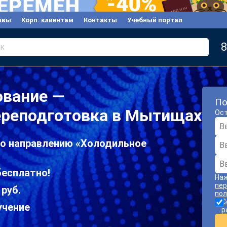
ывы
Корп. клиентам
Контакты
Учебный портал
8
к
ование —
По
ереподготовка в Мытищах
Ост
по направлению «Холодильное
есплатно!
Наж
пер
 руб.
пол
С
учение
р