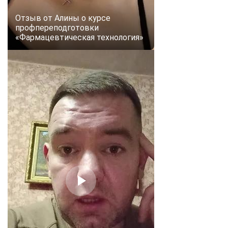
online
Отзыв от Алины о курсе
профпереподготовки
«Фармацевтическая технология»
Мессенджеры
Свяжитесь с нами через любой удобный мессенджер!
Telegram
WhatsApp
Vkontakte
EMail
Max