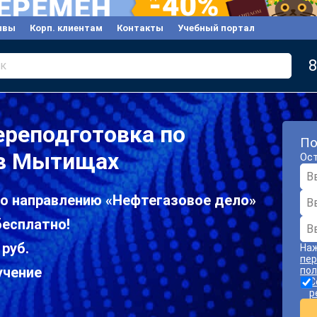
ывы
Корп. клиентам
Контакты
Учебный портал
8
к
ереподготовка по
По
 в Мытищах
Ост
по направлению «Нефтегазовое дело»
есплатно!
 руб.
Наж
пер
учение
пол
С
р