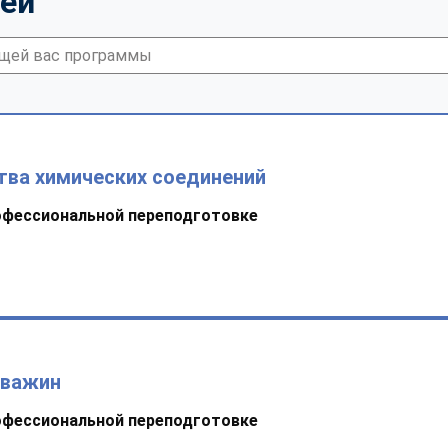
тей
тва химических соединений
офессиональной переподготовке
кважин
офессиональной переподготовке