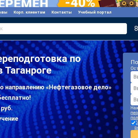
ывы
Корп. клиентам
Контакты
Учебный портал
8
к
ереподготовка по
По
в Таганроге
Ост
по направлению «Нефтегазовое дело»
бесплатно!
 руб.
Наж
пер
учение
пол
С
р