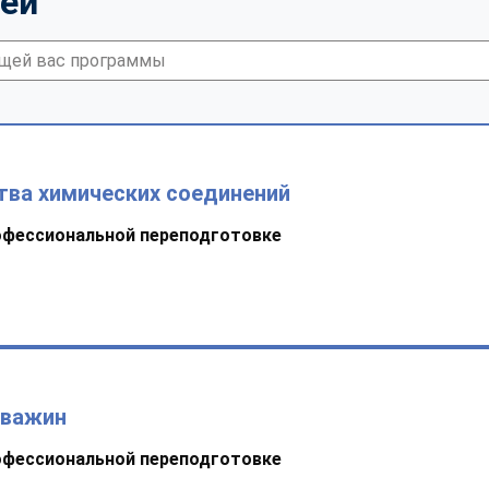
тей
тва химических соединений
офессиональной переподготовке
кважин
офессиональной переподготовке